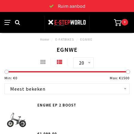
Ruim aanbod
0
Home
/
E-FATBIKES
/
EGNWE
EGNWE
20
Min: €
0
Max: €
1500
Meest bekeken
ENGWE EP 2 BOOST
€1.099,00