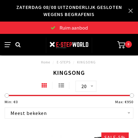
ZATERDAG 08/08 UITZONDERLIJK GESLOTEN
WEGENS BEGRAFENIS
Ruim aanbod
0
Home
/
E-STEPS
/
KINGSONG
KINGSONG
20
Min: €
0
Max: €
950
Meest bekeken
SALE-5%