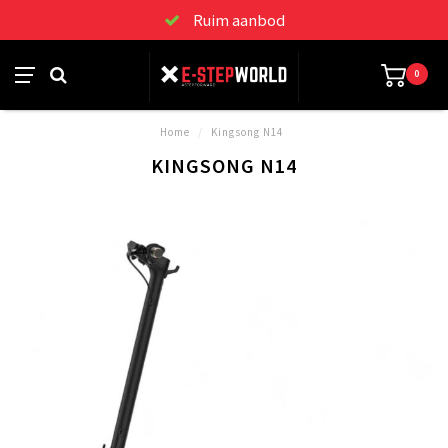
Ruim aanbod
0
Home
/
Kingsong N14
KINGSONG N14