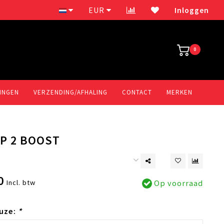
Elektrische fietsen
EUR
Inloggen
0
INGEN
VERZENDING/AFHALING
CONTACT
MERKEN
P 2 BOOST
0
Incl. btw
Op voorraad
uze:
*