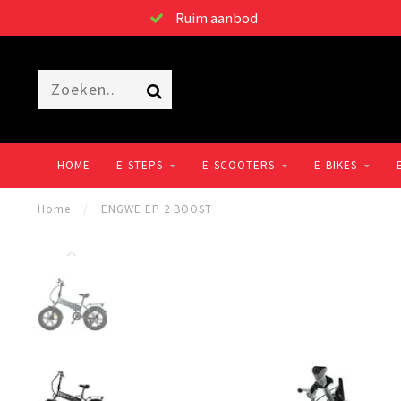
Ruim aanbod
HOME
E-STEPS
E-SCOOTERS
E-BIKES
Home
/
ENGWE EP 2 BOOST