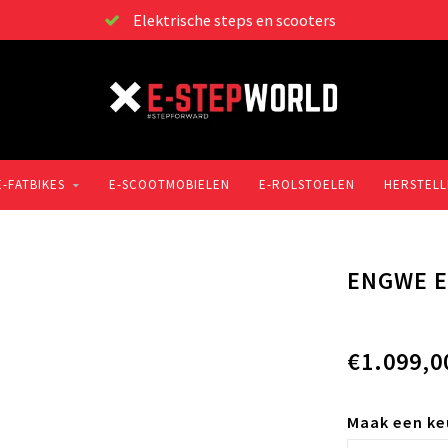
Elektrische steps en scooters
E-FATBIKES
E-SCOOTMOBIELEN
E-ROLSTOELEN
HERSTELL
ENGWE E
€1.099,0
Maak een ke