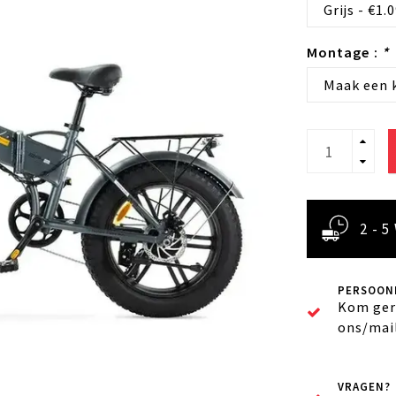
Grijs - €1.
Montage :
*
Maak een k
2 - 
PERSOONL
Kom ger
ons/mai
VRAGEN?