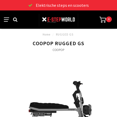
Elektrische steps en scooters
0
Home
/
RUGGED GS
COOPOP RUGGED GS
COOPOP