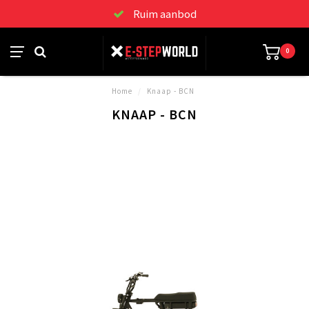
Ruim aanbod
0
Home
/
Knaap - BCN
KNAAP - BCN