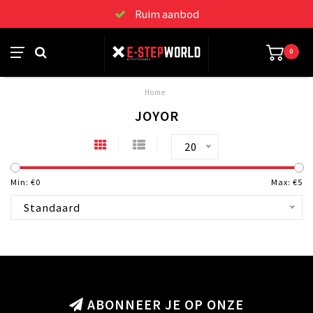
Ruim aanbod
0
Home
JOYOR
20
Min: €
0
Max: €
5
Standaard
ABONNEER JE OP ONZE