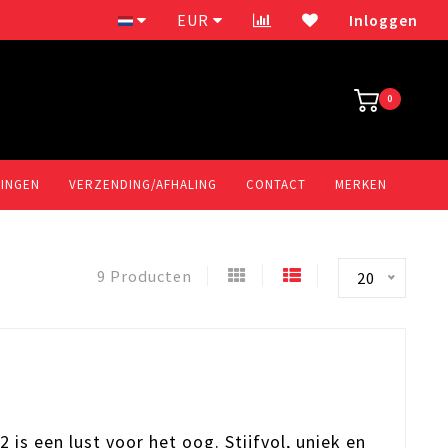
Elektrische fietsen
EUR
Inloggen
0
LINGEN
VERZENDING/AFHALING
CONTACT
MERKEN
9 Producten
20
 is een lust voor het oog. Stijfvol, uniek en