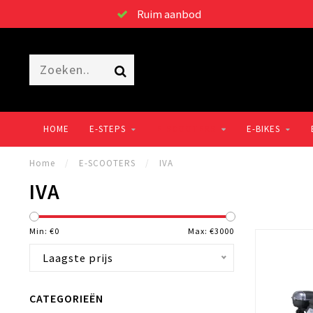
Ruim aanbod
HOME
E-STEPS
E-SCOOTERS
E-BIKES
Home
/
E-SCOOTERS
/
IVA
IVA
Min: €
0
Max: €
3000
Laagste prijs
CATEGORIEËN