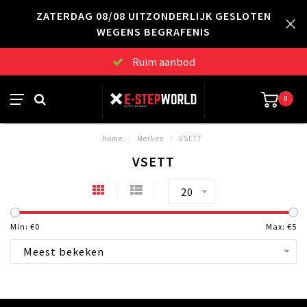
ZATERDAG 08/08 UITZONDERLIJK GESLOTEN
WEGENS BEGRAFENIS
Ruim aanbod
0
Home
/
Merken
/
VSETT
VSETT
20
Min: €
0
Max: €
5
Meest bekeken