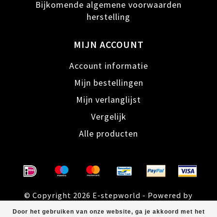
Bijkomende algemene voorwaarden
herstelling
MIJN ACCOUNT
Account informatie
Mijn bestellingen
Mijn verlanglijst
Vergelijk
Alle producten
© Copyright 2026 E-stepworld - Powered by
Lightspeed
- Theme by
Dyvelopment
Door het gebruiken van onze website, ga je akkoord met het