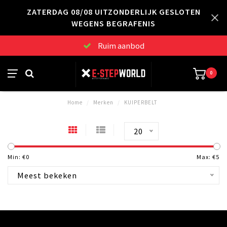
ZATERDAG 08/08 UITZONDERLIJK GESLOTEN
WEGENS BEGRAFENIS
Ruim aanbod
0
Home
/
Merken
/
KUIPERBELT
20
Min: €
0
Max: €
5
Meest bekeken