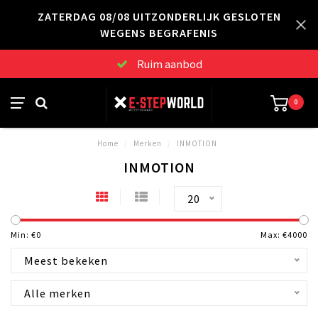
ZATERDAG 08/08 UITZONDERLIJK GESLOTEN
WEGENS BEGRAFENIS
Ruim aanbod
0
Home
/
Merken
/
INMOTION
INMOTION
20
Min: €
0
Max: €
4000
Meest bekeken
Alle merken