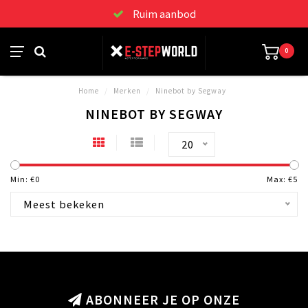
Ruim aanbod
0
Home
/
Merken
/
Ninebot by Segway
NINEBOT BY SEGWAY
20
Min: €
0
Max: €
5
Meest bekeken
ABONNEER JE OP ONZE